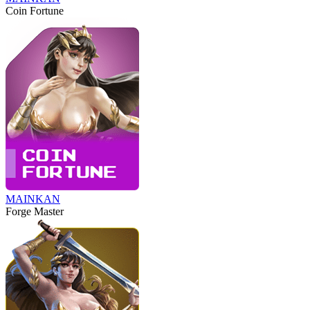
Coin Fortune
MAINKAN
Forge Master