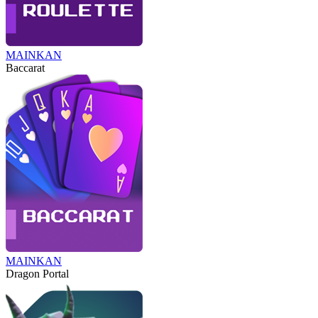
MAINKAN
Baccarat
MAINKAN
Dragon Portal