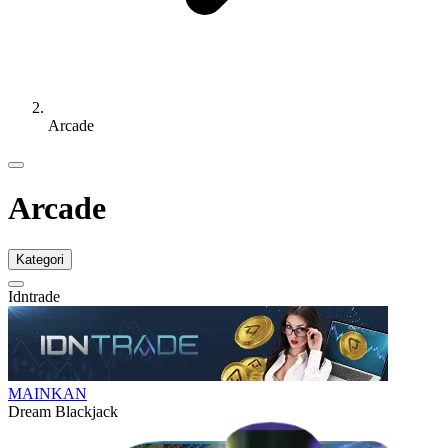
Arcade
Arcade
Kategori
Idntrade
MAINKAN
Dream Blackjack