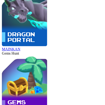
MAINKAN
Gems Hunt