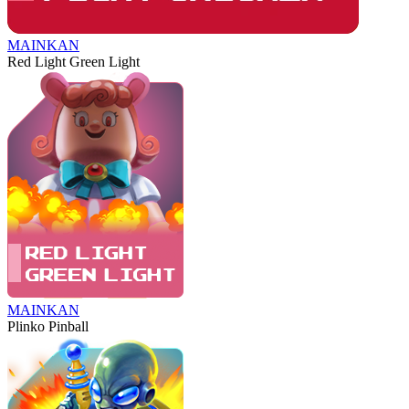
MAINKAN
Red Light Green Light
MAINKAN
Plinko Pinball