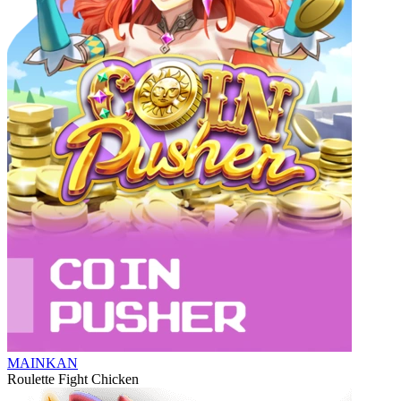
MAINKAN
Roulette Fight Chicken