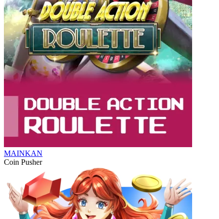
MAINKAN
Coin Pusher