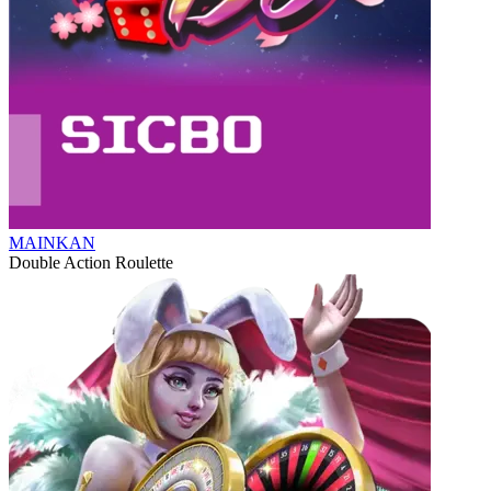
MAINKAN
Double Action Roulette