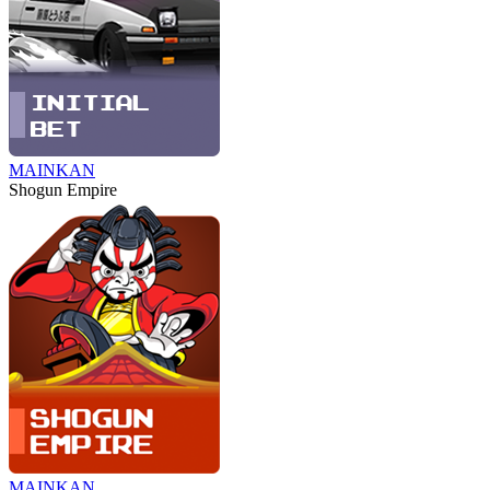
MAINKAN
Shogun Empire
MAINKAN