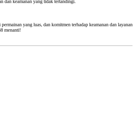
n dan keamanan yang tidak tertandingi.
si permainan yang luas, dan komitmen terhadap keamanan dan layanan
88 menanti!