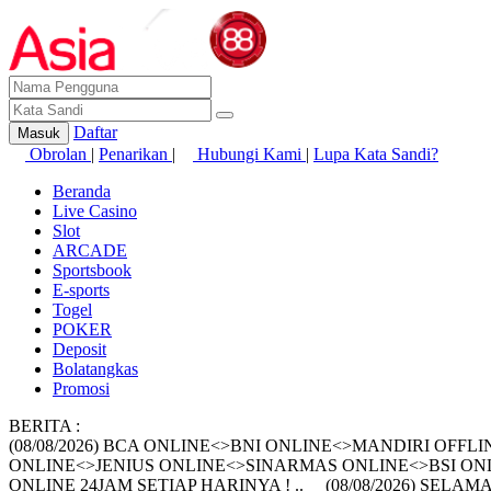
Daftar
Masuk
Obrolan
|
Penarikan
|
Hubungi Kami
|
Lupa Kata Sandi?
Beranda
Live Casino
Slot
ARCADE
Sportsbook
E-sports
Togel
POKER
Deposit
Bolatangkas
Promosi
BERITA :
(08/08/2026)
BCA ONLINE<>BNI ONLINE<>MANDIRI OFFL
ONLINE<>JENIUS ONLINE<>SINARMAS ONLINE<>BSI O
ONLINE 24JAM SETIAP HARINYA ! ..
(08/08/2026)
SELAMAT