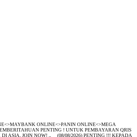
LINE<>MAYBANK ONLINE<>PANIN ONLINE<>MEGA
EMBERITAHUAN PENTING ! UNTUK PEMBAYARAN QRIS
DI ASIA. JOIN NOW! ..
(08/08/2026)
PENTING !!! KEPADA