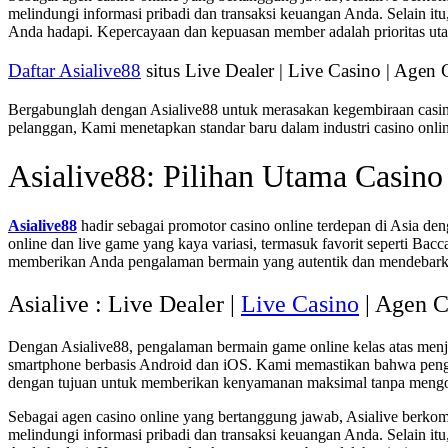
melindungi informasi pribadi dan transaksi keuangan Anda. Selain 
Anda hadapi. Kepercayaan dan kepuasan member adalah prioritas utam
Daftar Asialive88
situs Live Dealer | Live Casino | Agen
Bergabunglah dengan Asialive88 untuk merasakan kegembiraan casino
pelanggan, Kami menetapkan standar baru dalam industri casino onl
Asialive88: Pilihan Utama Casino
Asialive88
hadir sebagai promotor casino online terdepan di Asia 
online dan live game yang kaya variasi, termasuk favorit seperti Bacca
memberikan Anda pengalaman bermain yang autentik dan mendebark
Asialive : Live Dealer |
Live Casino
| Agen C
Dengan Asialive88, pengalaman bermain game online kelas atas menja
smartphone berbasis Android dan iOS. Kami memastikan bahwa pengal
dengan tujuan untuk memberikan kenyamanan maksimal tanpa meng
Sebagai agen casino online yang bertanggung jawab, Asialive berk
melindungi informasi pribadi dan transaksi keuangan Anda. Selain 