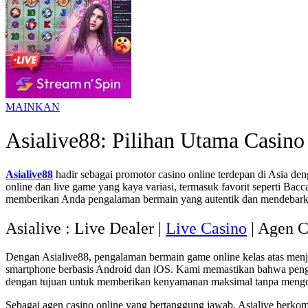
MAINKAN
Asialive88: Pilihan Utama Casino
Asialive88
hadir sebagai promotor casino online terdepan di Asia 
online dan live game yang kaya variasi, termasuk favorit seperti Bacca
memberikan Anda pengalaman bermain yang autentik dan mendebark
Asialive : Live Dealer |
Live Casino
| Agen C
Dengan Asialive88, pengalaman bermain game online kelas atas menja
smartphone berbasis Android dan iOS. Kami memastikan bahwa pengal
dengan tujuan untuk memberikan kenyamanan maksimal tanpa meng
Sebagai agen casino online yang bertanggung jawab, Asialive berk