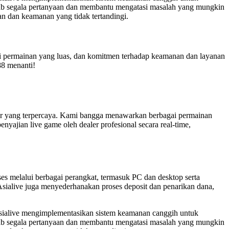
awab segala pertanyaan dan membantu mengatasi masalah yang mungkin
n dan keamanan yang tidak tertandingi.
si permainan yang luas, dan komitmen terhadap keamanan dan layanan
88 menanti!
aler yang terpercaya. Kami bangga menawarkan berbagai permainan
enyajian live game oleh dealer profesional secara real-time,
es melalui berbagai perangkat, termasuk PC dan desktop serta
sialive juga menyederhanakan proses deposit dan penarikan dana,
sialive mengimplementasikan sistem keamanan canggih untuk
awab segala pertanyaan dan membantu mengatasi masalah yang mungkin