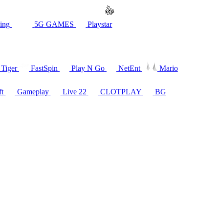
ing
5G GAMES
Playstar
Tiger
FastSpin
Play N Go
NetEnt
Mario
ft
Gameplay
Live 22
CLOTPLAY
BG