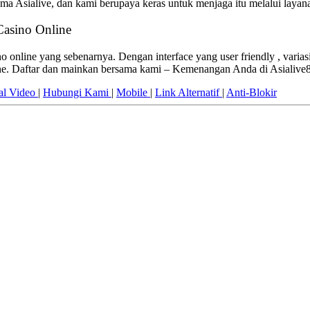
a Asialive, dan kami berupaya keras untuk menjaga itu melalui layana
 Casino Online
 online yang sebenarnya. Dengan interface yang user friendly , varia
ine. Daftar dan mainkan bersama kami – Kemenangan Anda di Asialive
al Video
|
Hubungi Kami
|
Mobile
|
Link Alternatif
|
Anti-Blokir