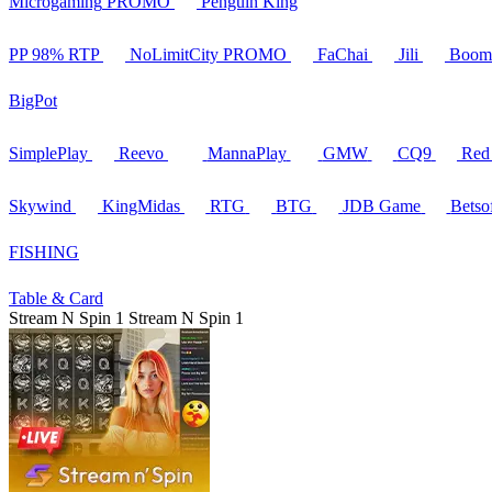
Microgaming
PROMO
Penguin King
PP 98% RTP
NoLimitCity
PROMO
FaChai
Jili
Boom
BigPot
SimplePlay
Reevo
MannaPlay
GMW
CQ9
Red 
Skywind
KingMidas
RTG
BTG
JDB Game
Betso
FISHING
Table & Card
Stream N Spin 1
Stream N Spin 1